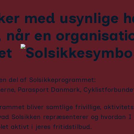
er med usynlige ha
, når en organisat
let
g en del af Solsikkeprogrammet:
derne, Parasport Danmark, Cyklistforbundet
mmet bliver samtlige frivillige, aktivitet
vad Solsikken repræsenterer og hvordan I 
 aktivt i jeres fritidstilbud.