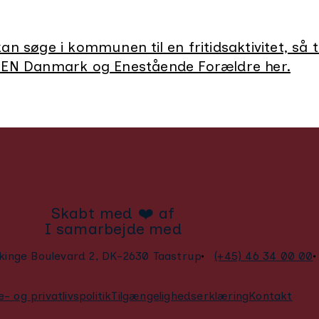
n søge i kommunen til en fritidsaktivitet, så 
OEN Danmark og Enestående Forældre her.
Skabt med ❤️ af
I samarbejde med
kinge Boulevard 2, DK-2630 Taastrup
(+45) 46 34 00 00
- og privatlivspolitik
Tilgængelighedserklæring
Kontakt