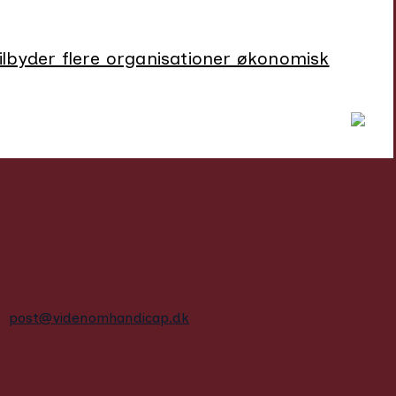
tilbyder flere organisationer økonomisk
post@videnomhandicap.dk