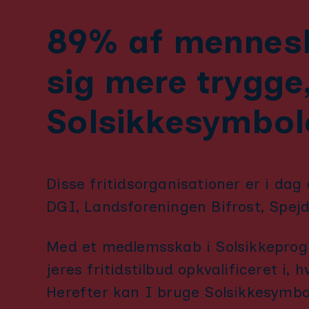
89% af mennesk
sig mere trygge
Solsikkesymbo
Disse fritidsorganisationer er i da
DGI, Landsforeningen Bifrost, Spej
Med et medlemsskab i Solsikkeprogra
jeres fritidstilbud opkvalificeret i,
h
Herefter kan I bruge Solsikkesymbolet