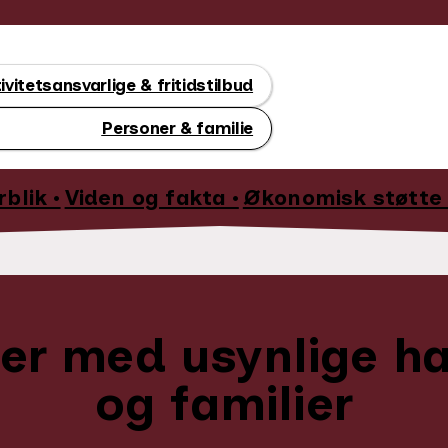
ivitetsansvarlige & fritidstilbud
Personer & familie
rblik •
Viden og fakta •
Økonomisk støtte 
er med usynlige h
og familier