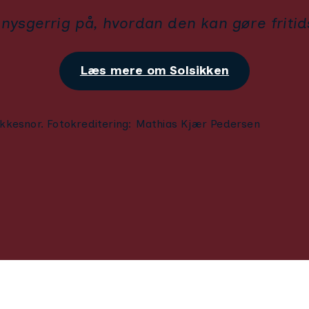
nysgerrig på, hvordan den kan gøre fritid
Læs mere om Solsikken