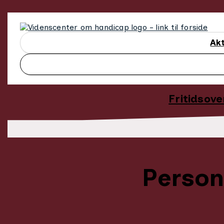
Gå
til
hovedindhold
Akt
Fritidsove
Person