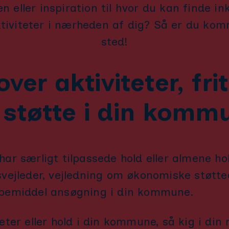
n eller inspiration til hvor du kan finde i
ktiviteter i nærheden af dig? Så er du komm
sted!
over aktiviteter, fri
 støtte i din komm
har særligt tilpassede hold eller almene ho
svejleder, vejledning om økonomiske støtteo
lpemiddel ansøgning i din kommune.
teter eller hold i din kommune, så kig i d