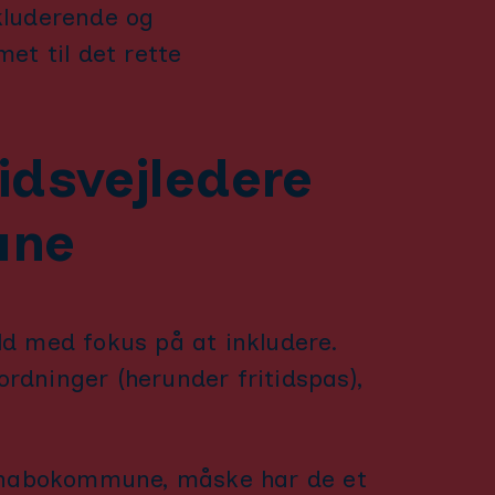
nkluderende og
et til det rette
tidsvejledere
une
ld med fokus på at inkludere.
rdninger (herunder fritidspas),
in nabokommune, måske har de et