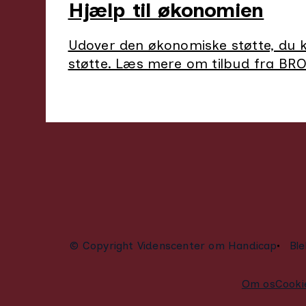
Hjælp til økonomien
Udover den økonomiske støtte, du ka
støtte. Læs mere om tilbud fra BR
© Copyright Videnscenter om Handicap
Ble
Om os
Cookie