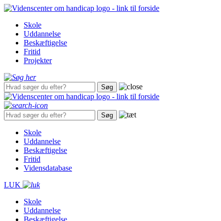
Gå
til
Skole
hovedindhold
Uddannelse
Beskæftigelse
Fritid
Projekter
Skole
Uddannelse
Beskæftigelse
Fritid
Vidensdatabase
LUK
Skole
Uddannelse
Beskæftigelse