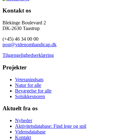
Kontakt os
Blekinge Boulevard 2
DK-2630 Taastrup
(+45) 46 34 00 00
post@videnomhandicap.dk
Tilgængelighedserklæring
Projekter
Veteranindsats
Natur for alle
Bevægelse for alle
Solsikkesnoren
Aktuelt fra os
Nyheder
Aktivitetsdatabase: Find lege og spil
Vidensdatabase
Kontakt