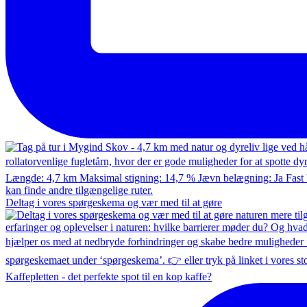
Deltag i vores spørgeskema og vær med til at gøre
Kaffepletten - det perfekte spot til en kop kaffe?