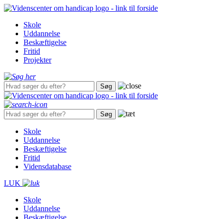
Gå
til
Skole
hovedindhold
Uddannelse
Beskæftigelse
Fritid
Projekter
Skole
Uddannelse
Beskæftigelse
Fritid
Vidensdatabase
LUK
Skole
Uddannelse
Beskæftigelse