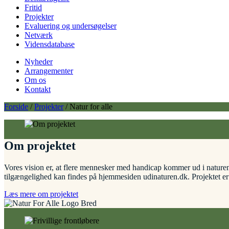
Fritid
Projekter
Evaluering og undersøgelser
Netværk
Vidensdatabase
Nyheder
Arrangementer
Om os
Kontakt
Forside
/
Projekter
/
Natur for alle
Om projektet
Vores vision er, at flere mennesker med handicap kommer ud i naturen. 
tilgængelighed kan findes på hjemmesiden udinaturen.dk. Projekte
Læs mere om projektet