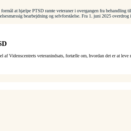
 formål at hjælpe PTSD ramte veteraner i overgangen fra behandling til n
følelsesmæssig bearbejdning og selvforståelse. Fra 1. juni 2025 overdro
TSD
l af Videnscentrets veteranindsats, fortælle om, hvordan det er at lev