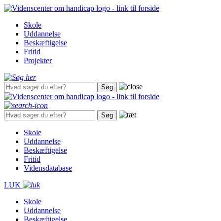
Gå
til
Skole
hovedindhold
Uddannelse
Beskæftigelse
Fritid
Projekter
Skole
Uddannelse
Beskæftigelse
Fritid
Vidensdatabase
LUK
Skole
Uddannelse
Beskæftigelse