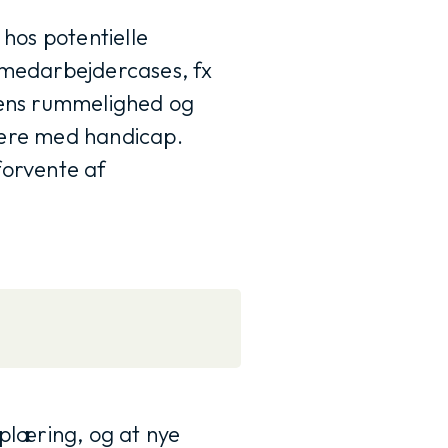
hos potentielle
 medarbejdercases, fx
dens rummelighed og
dere med handicap.
forvente af
oplæring, og at nye