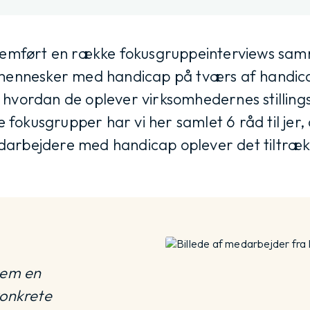
nemført en række fokusgruppeinterviews sa
ennesker med handicap på tværs af handica
, hvordan de oplever virksomhedernes stilling
okusgrupper har vi her samlet 6 råd til jer, d
darbejdere med handicap oplever det tiltrækk
nem en
konkrete