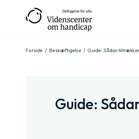
Gå
til
hovedindhold
Forside
/
Beskæftigelse
/
Guide: Sådan tiltrækk
Guide: Såda