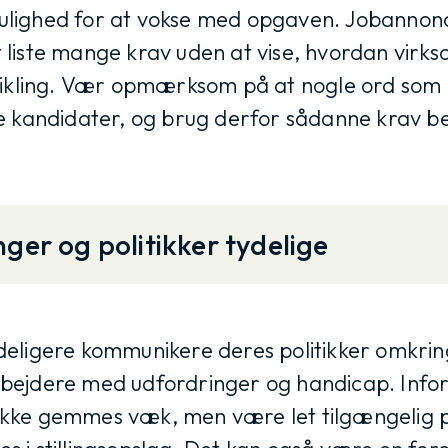
lighed for at vokse med opgaven. Jobannonc
liste mange krav uden at vise, hvordan virk
vikling. Vær opmærksom på at nogle ord som 
e kandidater, og brug derfor sådanne krav be
nger og politikker tydelige
eligere kommunikere deres politikker omkring
bejdere med udfordringer og handicap. Info
ør ikke gemmes væk, men være let tilgængelig