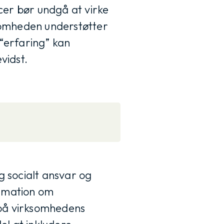
er bør undgå at virke
somheden understøtter
“erfaring” kan
vidst.
 socialt ansvar og
rmation om
 på virksomhedens