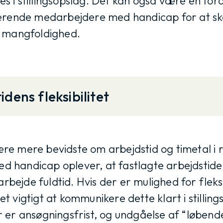
i stillingsopslag. Det kan også være en ford
ærende medarbejdere med handicap for at ska
e mangfoldighed.
dens fleksibilitet
e mere bevidste om arbejdstid og timetal i 
handicap oplever, at fastlagte arbejdstide
arbejde fuldtid. Hvis der er mulighed for fleks
 det vigtigt at kommunikere dette klart i stilli
 er ansøgningsfrist, og undgåelse af “løbend