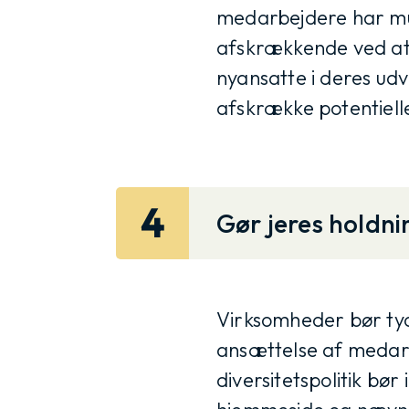
medarbejdere har mu
afskrækkende ved at 
nyansatte i deres ud
afskrække potentiell
4
Gør jeres holdni
Virksomheder bør tyd
ansættelse af medar
diversitetspolitik b