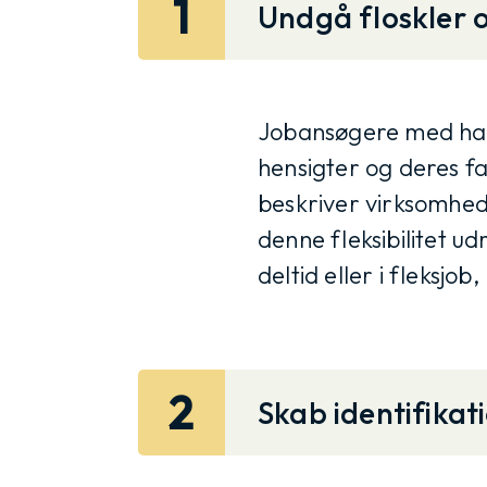
1
Undgå floskler 
Jobansøgere med hand
hensigter og deres fa
beskriver virksomheds
denne fleksibilitet u
deltid eller i fleksjo
2
Skab identifikati