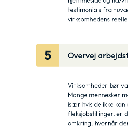
hjemmeside og nævnes 
testimonials fra nuv
virksomhedens reell
5
Overvej arbejdsti
Virksomheder bør vær
Mange mennesker med 
især hvis de ikke kan 
fleksjobstillinger, er
omkring, hvornår der