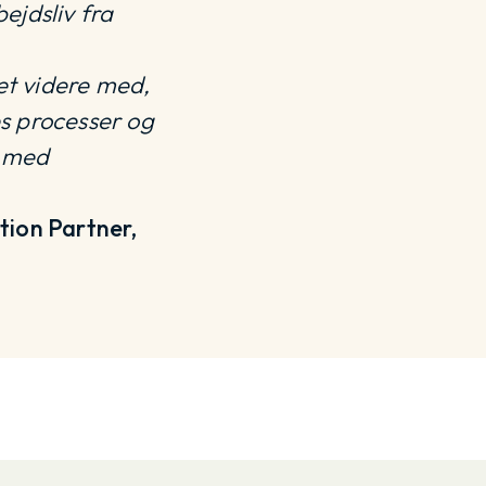
ejdsliv fra
ret videre med,
es processer og
r med
tion Partner,