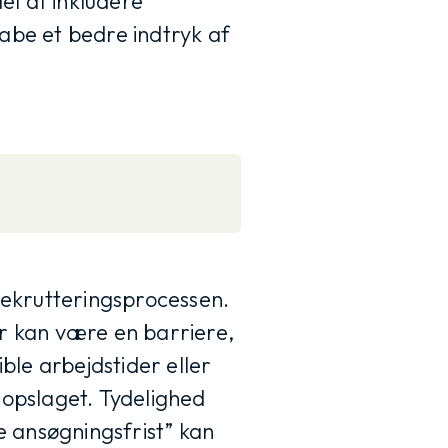
el at inkludere
be et bedre indtryk af
rekrutteringsprocessen.
r kan være en barriere,
ible arbejdstider eller
ngsopslaget. Tydelighed
e ansøgningsfrist” kan