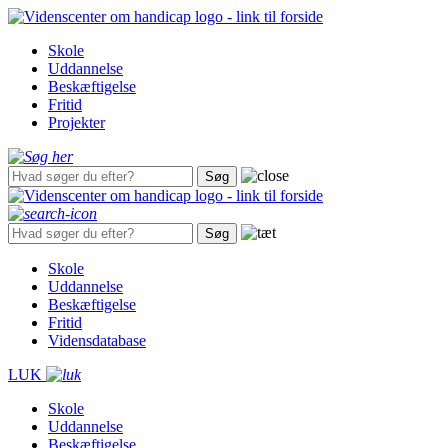
Gå
til
Skole
hovedindhold
Uddannelse
Beskæftigelse
Fritid
Projekter
Skole
Uddannelse
Beskæftigelse
Fritid
Vidensdatabase
LUK
Skole
Uddannelse
Beskæftigelse