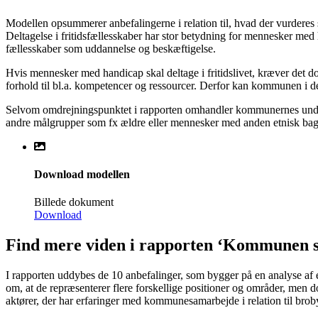
Modellen opsummerer anbefalingerne i relation til, hvad der vurderes 
Deltagelse i fritidsfællesskaber har stor betydning for mennesker med
fællesskaber som uddannelse og beskæftigelse.
Hvis mennesker med handicap skal deltage i fritidslivet, kræver det d
forhold til bl.a. kompetencer og ressourcer. Derfor kan kommunen i
Selvom omdrejningspunktet i rapporten omhandler kommunernes underst
andre målgrupper som fx ældre eller mennesker med anden etnisk baggru
Download modellen
Billede dokument
Download
Find mere viden i rapporten ‘Kommunen s
I rapporten uddybes de 10 anbefalinger, som
bygger på en analyse af 
om, at de repræsenterer flere forskellige positioner og områder, men d
aktører, der har erfaringer med kommunesamarbejde i relation til brobyg