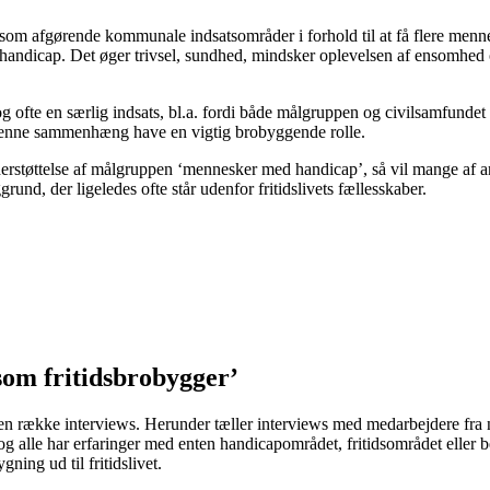
som afgørende kommunale indsatsområder i forhold til at få flere mennes
 handicap. Det øger trivsel, sundhed, mindsker oplevelsen af ensomhed o
og ofte en særlig indsats, bl.a. fordi både målgruppen og civilsamfunde
 denne sammenhæng have en vigtig brobyggende rolle.
øttelse af målgruppen ‘mennesker med handicap’, så vil mange af anbe
nd, der ligeledes ofte står udenfor fritidslivets fællesskaber.
om fritidsbrobygger’
en række interviews. Herunder tæller interviews med medarbejdere fra 
og alle har erfaringer med enten handicapområdet, fritidsområdet eller 
ning ud til fritidslivet.