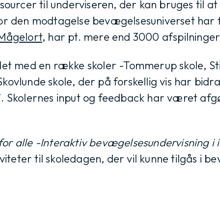
sourcer til underviseren, der kan bruges til a
for den modtagelse bevægelsesuniverset har 
Mågelort
, har pt. mere end 3000 afspilninger
det med en række skoler -Tommerup skole, Sti
ovlunde skole, der på forskellig vis har bidrag
’. Skolernes input og feedback har været afgø
or alle -Interaktiv bevægelsesundervisning i 
iviteter til skoledagen, der vil kunne tilgås i 