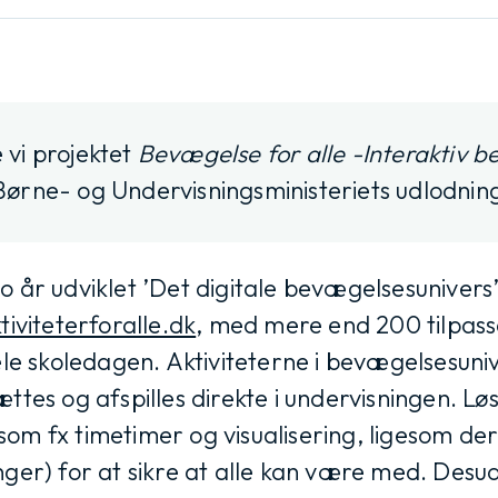
 vi projektet
Bevægelse for alle -Interaktiv b
 Børne- og Undervisningsministeriets udlodnin
 år udviklet ’Det digitale bevægelsesunivers’
tiviteterforalle.dk
, med mere end 200 tilpas
ele skoledagen. Aktiviteterne i bevægelsesuni
ttes og afspilles direkte i undervisningen. L
m fx timetimer og visualisering, ligesom der 
nger) for at sikre at alle kan være med. Desu