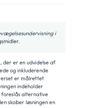
evægelsesundervisning i
gsmidler.
, der er en udvidelse af
sede og inkluderende
verset er målrettet
øsningen indeholder
foreslås alternative
den skaber løsningen en