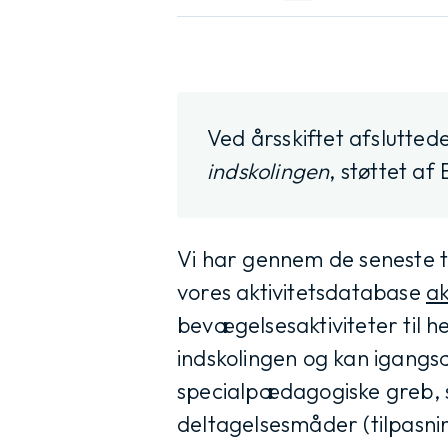
Ved årsskiftet afsluttede
indskolingen
, støttet af
Vi har gennem de seneste to
vores aktivitetsdatabase
ak
bevægelsesaktiviteter til h
indskolingen og kan igangsæ
specialpædagogiske greb, so
deltagelsesmåder (tilpasni