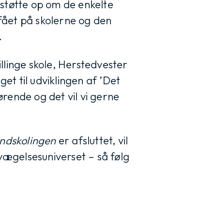
t støtte op om de enkelte
fået på skolerne og den
.
llinge skole, Herstedvester
et til udviklingen af ’Det
rende og det vil vi gerne
indskolingen
er afsluttet, vil
bevægelsesuniverset – så følg