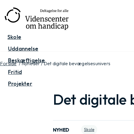
Gå
til
hovedindhold
Skole
Uddannelse
Beskæftigelse
Forside
/ Nyheder / Det digitale bevægelsesunivers
Fritid
Projekter
Det digitale
NYHED
Skole